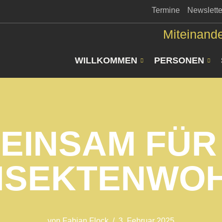
Termine
Newslette
Miteinande
WILLKOMMEN
PERSONEN
EINSAM FÜR
NSEKTENWO
von
Fabian Flock
3. Februar 2025