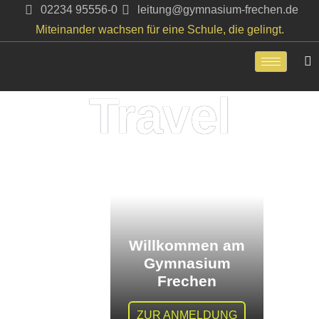
02234 95556-0
leitung@gymnasium-frechen.de
Miteinander wachsen für eine Schule, die gelingt.
Zum
Inhalt
springen
Travel
Willkommen am
Gymnasium
Frechen
ZUR ANMELDUNG