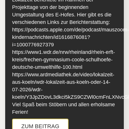
Projekttage von der beginnenden
Umgestaltung des E-Hofes. Hier gibt es die
verschiedenen Links zur Berichterstattung:
https://podcasts.apple.com/de/podcast/mauszoom
kindernachrichten/id1616876081?
i=1000776927379
https://www1.wdr.de/nrw/rheinland/rhein-erft-
kreis/frechen-gymnasium-coole-schulhoefe-
deutsche-umwelthilfe-100.html
https://www.ardmediathek.de/video/lokalzeit-
aus-koeln/wdr-lokalzeit-aus-koeln-oder-14-
07-2026/wdr-
koeln/Y3JpZDovL3dkci5kZS9CZWl0cmFnLXNv
Viel Spaß beim Stöbern und allen erholsame
Ferien!
ZUM BEITRAG