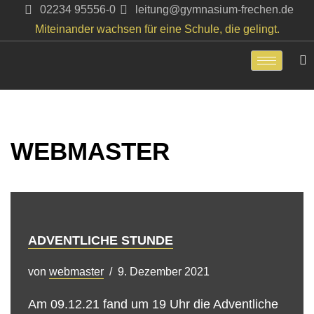
02234 95556-0
leitung@gymnasium-frechen.de
Miteinander wachsen für eine Schule, die gelingt.
Zum
Inhalt
springen
WEBMASTER
ADVENTLICHE STUNDE
von
webmaster
9. Dezember 2021
Am 09.12.21 fand um 19 Uhr die Adventliche