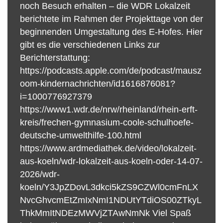
noch Besuch erhalten – die WDR Lokalzeit
berichtete im Rahmen der Projekttage von der
beginnenden Umgestaltung des E-Hofes. Hier
gibt es die verschiedenen Links zur
Berichterstattung:
https://podcasts.apple.com/de/podcast/mausz
oom-kindernachrichten/id1616876081?
i=1000776927379
https://www1.wdr.de/nrw/rheinland/rhein-erft-
kreis/frechen-gymnasium-coole-schulhoefe-
deutsche-umwelthilfe-100.html
https://www.ardmediathek.de/video/lokalzeit-
aus-koeln/wdr-lokalzeit-aus-koeln-oder-14-07-
2026/wdr-
koeln/Y3JpZDovL3dkci5kZS9CZWl0cmFnLX
NvcGhvcmEtZmIxNmI1NDUtYTdiOS00ZTkyL
ThkMmItNDEzMWVjZTAwNmNk Viel Spaß