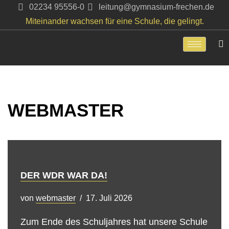
02234 95556-0
leitung@gymnasium-frechen.de
Miteinander wachsen für eine Schule, die gelingt.
Zum
Inhalt
springen
WEBMASTER
DER WDR WAR DA!
von
webmaster
17. Juli 2026
Zum Ende des Schuljahres hat unsere Schule