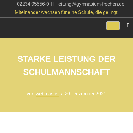
02234 95556-0
leitung@gymnasium-frechen.de
Miteinander wachsen für eine Schule, die gelingt.
Zum
Inhalt
springen
STARKE LEISTUNG DER
SCHULMANNSCHAFT
von
webmaster
20. Dezember 2021