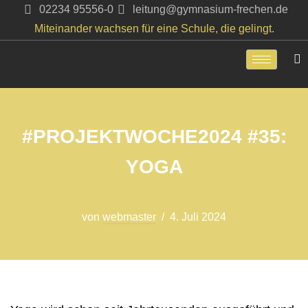
02234 95556-0
leitung@gymnasium-frechen.de
Miteinander wachsen für eine Schule, die gelingt.
Zum
Inhalt
springen
#PROJEKTWOCHE2024 #35:
YOGA
von
webmaster
4. Juli 2024