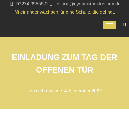
02234 95556-0
leitung@gymnasium-frechen.de
Miteinander wachsen für eine Schule, die gelingt.
Zum
Inhalt
springen
EINLADUNG ZUM TAG DER
OFFENEN TÜR
von
webmaster
4. November 2022