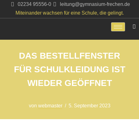
02234 95556-0
leitung@gymnasium-frechen.de
Miteinander wachsen für eine Schule, die gelingt.
Zum
Inhalt
springen
DAS BESTELLFENSTER
FÜR SCHULKLEIDUNG IST
WIEDER GEÖFFNET
von
webmaster
5. September 2023