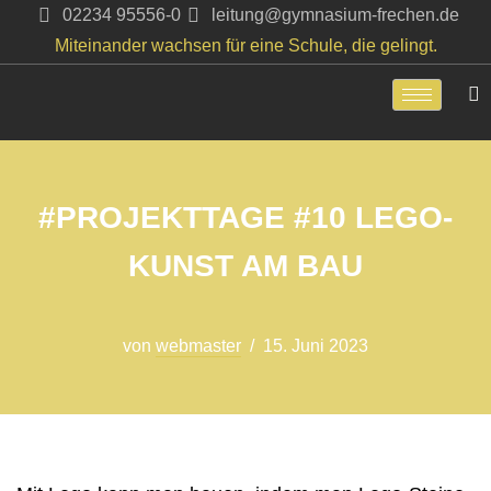
02234 95556-0
leitung@gymnasium-frechen.de
Miteinander wachsen für eine Schule, die gelingt.
Zum
Inhalt
springen
#PROJEKTTAGE #10 LEGO-
KUNST AM BAU
von
webmaster
15. Juni 2023