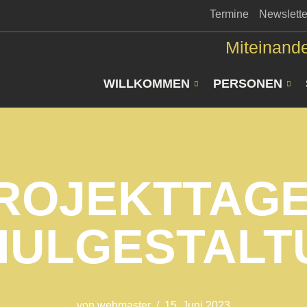
Termine
Newslette
Miteinande
WILLKOMMEN
PERSONEN
ROJEKTTAGE
HULGESTALT
von
webmaster
15. Juni 2023