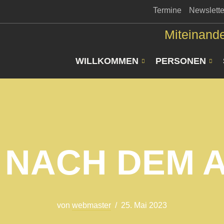
Termine
Newslette
Miteinande
WILLKOMMEN
PERSONEN
 NACH DEM A
von
webmaster
25. Mai 2023