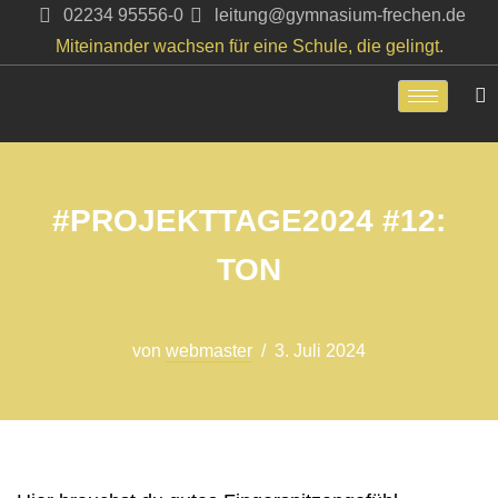
02234 95556-0
leitung@gymnasium-frechen.de
Miteinander wachsen für eine Schule, die gelingt.
Zum
Inhalt
springen
#PROJEKTTAGE2024 #12:
TON
von
webmaster
3. Juli 2024