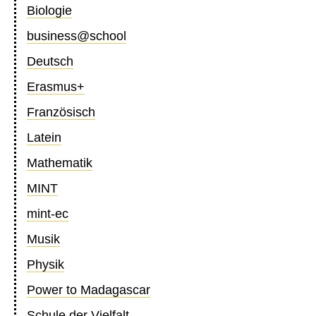
Biologie
business@school
Deutsch
Erasmus+
Französisch
Latein
Mathematik
MINT
mint-ec
Musik
Physik
Power to Madagascar
Schule der Vielfalt