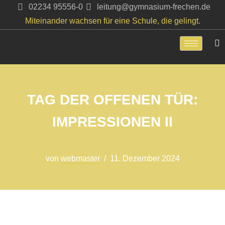
02234 95556-0
leitung@gymnasium-frechen.de
Miteinander wachsen für eine Schule, die gelingt.
Zum
Inhalt
springen
TAG DER OFFENEN TÜR:
IMPRESSIONEN II
von
webmaster
11. Dezember 2024