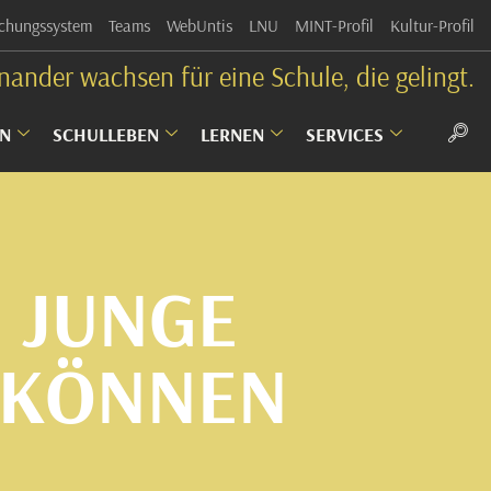
chungssystem
Teams
WebUntis
LNU
MINT-Profil
Kultur-Profil
nander wachsen für eine Schule, die gelingt.
N
SCHULLEBEN
LERNEN
SERVICES
 JUNGE
R KÖNNEN