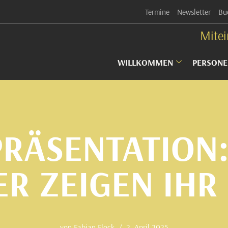
Termine
Newsletter
Bu
Mitei
WILLKOMMEN
PERSONE
PRÄSENTATION:
R ZEIGEN IH
von
Fabian Flock
2. April 2025