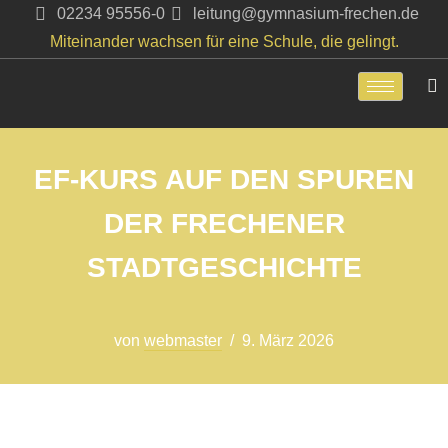
02234 95556-0
leitung@gymnasium-frechen.de
Miteinander wachsen für eine Schule, die gelingt.
Zum
Inhalt
springen
EF-KURS AUF DEN SPUREN
DER FRECHENER
STADTGESCHICHTE
von
webmaster
9. März 2026