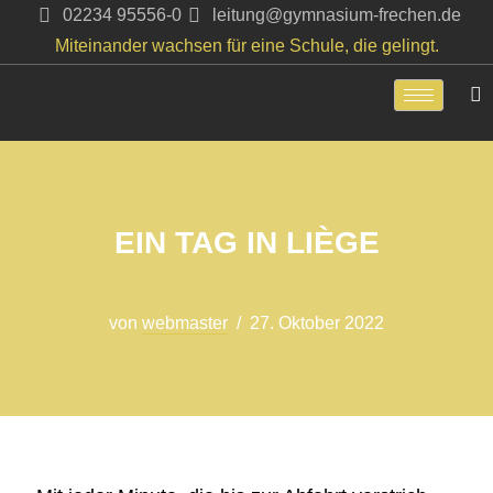
02234 95556-0
leitung@gymnasium-frechen.de
Miteinander wachsen für eine Schule, die gelingt.
Zum
Inhalt
springen
EIN TAG IN LIÈGE
von
webmaster
27. Oktober 2022