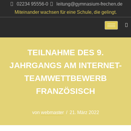
02234 95556-0
leitung@gymnasium-frechen.de
Miteinander wachsen für eine Schule, die gelingt.
Zum
Inhalt
springen
TEILNAHME DES 9.
JAHRGANGS AM INTERNET-
TEAMWETTBEWERB
FRANZÖSISCH
von
webmaster
21. März 2022