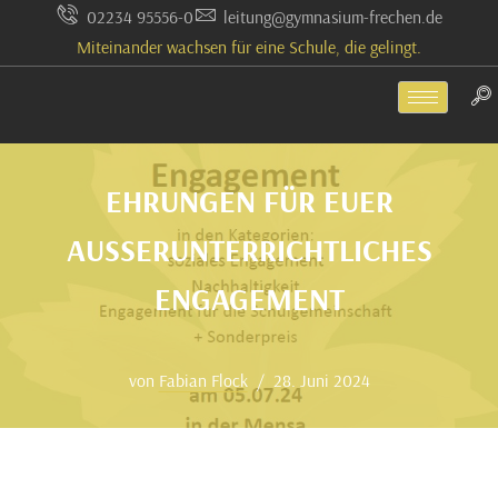
02234 95556-0
leitung@gymnasium-frechen.de
Miteinander wachsen für eine Schule, die gelingt.
Zum
Inhalt
springen
EHRUNGEN FÜR EUER
AUSSERUNTERRICHTLICHES E
NGAGEMENT
von
Fabian Flock
28. Juni 2024