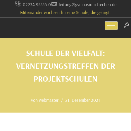
02234 95556-0
leitung@gymnasium-frechen.de
Miteinander wachsen für eine Schule, die gelingt.
Zum
Inhalt
springen
SCHULE DER VIELFALT:
VERNETZUNGSTREFFEN DER
PROJEKTSCHULEN
von
webmaster
21. Dezember 2021