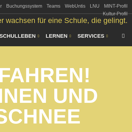
r
Buchungssystem
Teams
WebUntis
LNU
MINT-Profil
Kultur-Profil
r wachsen für eine Schule, die gelingt.
SCHULLEBEN
LERNEN
SERVICES
IFAHREN!
NNEN UND
 SCHNEE