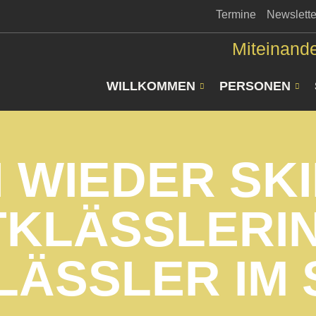
Termine
Newslette
Miteinande
WILLKOMMEN
PERSONEN
 WIEDER SK
BTKLÄSSLERI
LÄSSLER IM