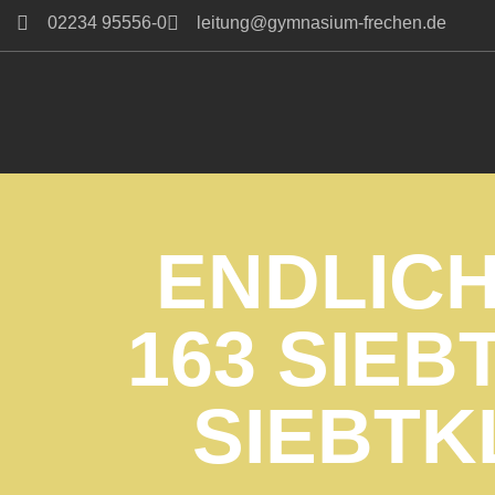
02234 95556-0
leitung@gymnasium-frechen.de
Zum
Inhalt
springen
ENDLICH
163 SIE
SIEBTK