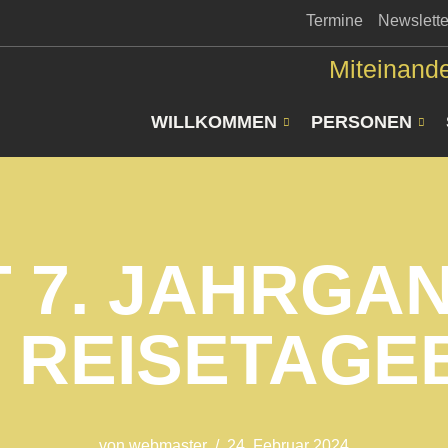
Termine
Newslette
Miteinande
WILLKOMMEN
PERSONEN
T 7. JAHRGA
/ REISETAG
von
webmaster
24. Februar 2024